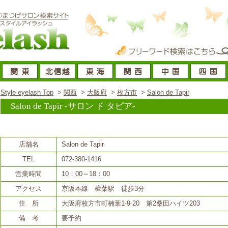
Style eyelash Top
>
関西
>
大阪府
>
枚方市
>
Salon de Tapir
Salon de Tapir
-サロン ド タピア-
店舗情報
店舗名
Salon de Tapir
TEL
072-380-1416
営業時間
10：00～18：00
アクセス
京阪本線 樟葉駅 徒歩3分
住 所
大阪府枚方市町楠葉1-9-20 第2桑田ハイツ203
備 考
要予約