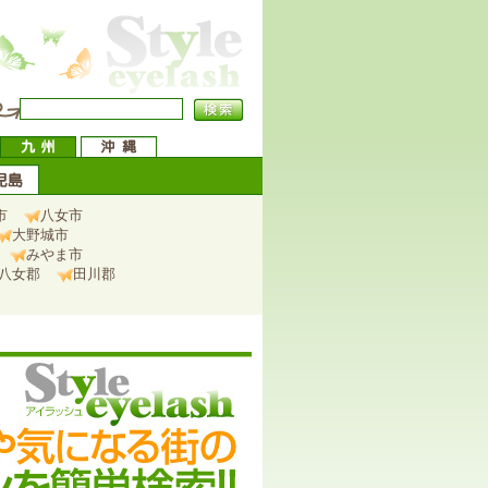
市
八女市
大野城市
みやま市
八女郡
田川郡