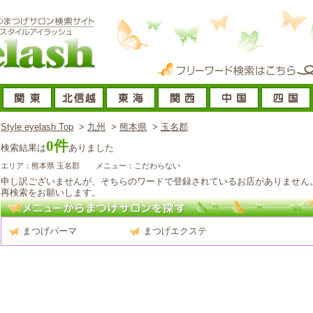
Style eyelash Top
>
九州
>
熊本県
>
玉名郡
0件
検索結果は
ありました
エリア：熊本県 玉名郡
メニュー：こだわらない
申し訳ございませんが、そちらのワードで登録されているお店がありません
再検索をお願いします。
まつげパーマ
まつげエクステ