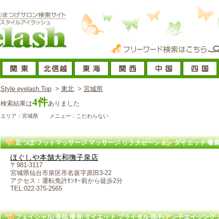
Style eyelash Top
>
東北
>
宮城県
4件
検索結果は
ありました
エリア：宮城県
メニュー：こだわらない
足つぼ/フットマッサージ マッサージ リラクゼーション ダイエット 毒素
ほぐしや本舗大和撫子泉店
〒981-3117
宮城県仙台市泉区市名坂字原田3-22
アクセス：運転免許ｾﾝﾀｰ前から徒歩2分
TEL:022-375-2565
フェイシャル/美肌 痩身/ダイエット ブライダル 脱毛 アンチエイジング