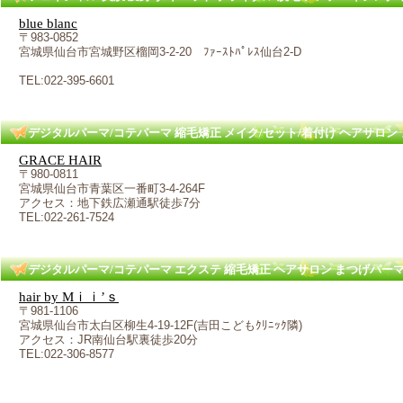
blue blanc
〒983-0852
宮城県仙台市宮城野区榴岡3-2-20 ﾌｧｰｽﾄﾊﾟﾚｽ仙台2-D
TEL:022-395-6601
デジタルパーマ/コテパーマ 縮毛矯正 メイク/セット/着付け ヘアサロン
GRACE HAIR
〒980-0811
宮城県仙台市青葉区一番町3‐4‐264F
アクセス：地下鉄広瀬通駅徒歩7分
TEL:022-261-7524
デジタルパーマ/コテパーマ エクステ 縮毛矯正 ヘアサロン まつげパー
hair by Mｉｉ’ｓ
〒981-1106
宮城県仙台市太白区柳生4‐19‐12F(吉田こどもｸﾘﾆｯｸ隣)
アクセス：JR南仙台駅裏徒歩20分
TEL:022-306-8577